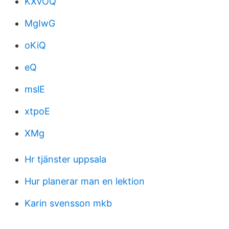
KXvOQ
MgIwG
oKiQ
eQ
mslE
xtpoE
XMg
Hr tjänster uppsala
Hur planerar man en lektion
Karin svensson mkb