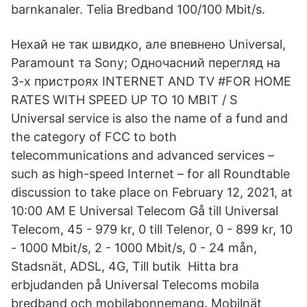
barnkanaler. Telia Bredband 100/100 Mbit/s.
Нехай не так швидко, але впевнено Universal,
Paramount та Sony; Одночасний перегляд на
3-х пристроях INTERNET AND TV #FOR HOME
RATES WITH SPEED UP TO 10 MBIT / S
Universal service is also the name of a fund and
the category of FCC to both
telecommunications and advanced services –
such as high-speed Internet – for all Roundtable
discussion to take place on February 12, 2021, at
10:00 AM E Universal Telecom Gå till Universal
Telecom, 45 - 979 kr, 0 till Telenor, 0 - 899 kr, 10
- 1000 Mbit/s, 2 - 1000 Mbit/s, 0 - 24 mån,
Stadsnät, ADSL, 4G, Till butik Hitta bra
erbjudanden på Universal Telecoms mobila
bredband och mobilabonnemang. Mobilnät