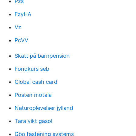
Pzs
FzyHA
Vz
PcVV
Skatt på barnpension
Fondkurs seb
Global cash card
Posten motala
Naturoplevelser jylland
Tara vikt gasol
Gbo fastening systems