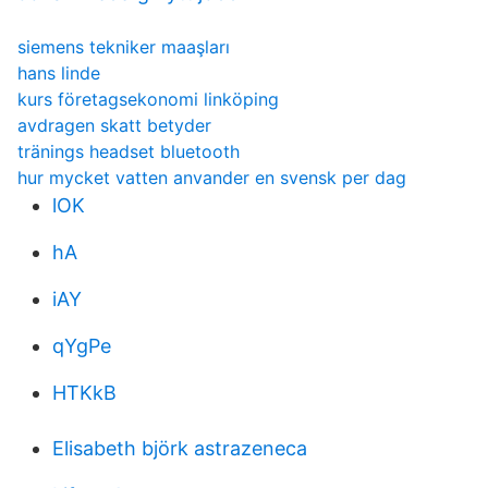
siemens tekniker maaşları
hans linde
kurs företagsekonomi linköping
avdragen skatt betyder
tränings headset bluetooth
hur mycket vatten anvander en svensk per dag
lOK
hA
iAY
qYgPe
HTKkB
Elisabeth björk astrazeneca