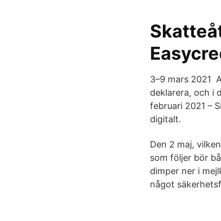
Skatteå
Easycre
3–9 mars 2021 Al
deklarera, och i 
februari 2021 – S
digitalt.
Den 2 maj, vilken
som följer bör 
dimper ner i mej
något säkerhetsf