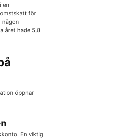
å en
komstskatt för
a någon
ra året hade 5,8
 på
ration öppnar
en
kkonto. En viktig