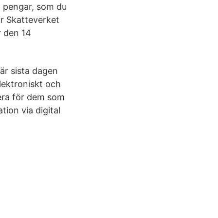
a pengar, som du
för Skatteverket
år den 14
 är sista dagen
elektroniskt och
rera för dem som
tion via digital