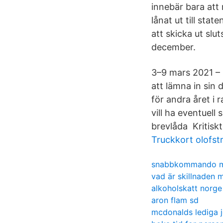
innebär bara att
lånat ut till sta
att skicka ut slut
december.
3–9 mars 2021 – D
att lämna in sin 
för andra året i 
vill ha eventuell 
brevlåda Kritisk
Truckkort olofst
snabbkommando ma
vad är skillnaden 
alkoholskatt norge
aron flam sd
mcdonalds lediga 