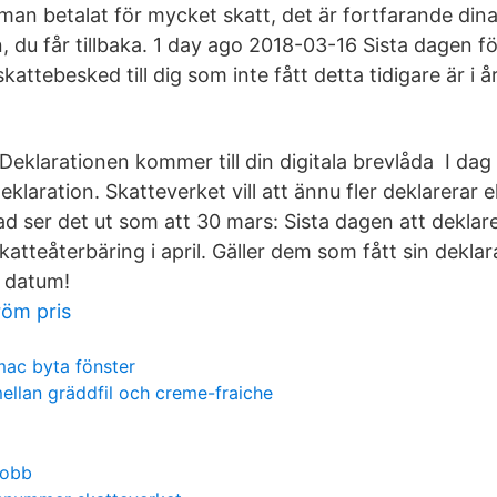
 man betalat för mycket skatt, det är fortfarande din
ten, du får tillbaka. 1 day ago 2018-03-16 Sista dagen 
skattebesked till dig som inte fått detta tidigare är i 
eklarationen kommer till din digitala brevlåda I dag
deklaration. Skatteverket vill att ännu fler deklarerar 
rad ser det ut som att 30 mars: Sista dagen att dekla
skatteåterbäring i april. Gäller dem som fått sin deklara
t datum!
röm pris
c byta fönster
mellan gräddfil och creme-fraiche
jobb