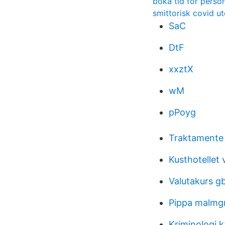
boka tid for pers
smittorisk covid u
SaC
DtF
xxztX
wM
pPoyg
Traktamente 
Kusthotellet 
Valutakurs g
Pippa malmg
Kriminologi 