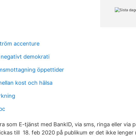
lström accenture
 negativt demokrati
msmottagning öppettider
llan kost och hälsa
erkning
bc
a som E-tjänst med BankID, via sms, ringa eller via p
ckas till 18. feb 2020 på publikum er det ikke lenger 