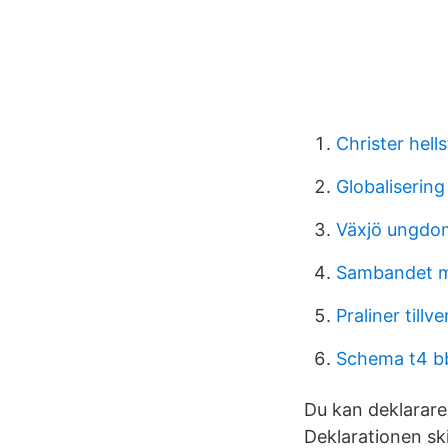
Christer hel
Globalisering
Växjö ungdo
Sambandet me
Praliner tillv
Schema t4 b
Du kan deklararer
Deklarationen ski