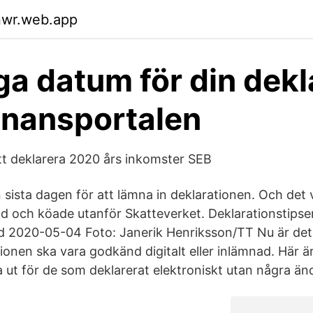
nwr.web.app
iga datum för din dekl
Finansportalen
tt deklarera 2020 års inkomster SEB
sista dagen för att lämna in deklarationen. Och det
od och köade utanför Skatteverket. Deklarationstipsen
d 2020-05-04 Foto: Janerik Henriksson/TT Nu är det
ationen ska vara godkänd digitalt eller inlämnad. Här är
 ut för de som deklarerat elektroniskt utan några änd