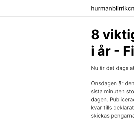
hurmanblirrikc
8 vikt
i år - 
Nu är det dags a
Onsdagen är den 
sista minuten st
dagen. Publicera
kvar tills deklar
skickas pengarna