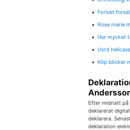
Forlust forsa
Rose marie m
Hur mycket t
Uvrd helicas
Köp böcker 
Deklaration
Andersson
Efter midnatt på
deklarerat digit
deklarera. Senast
deklaration elekt