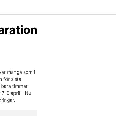
aration
 var många som i
 för sista
 bara timmar
 7-9 april – Nu
ringar.