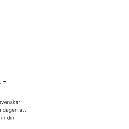
 -
 svenskar
a dagen att
in din