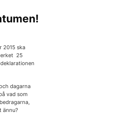
datumen!
r 2015 ska
everket 25
a deklarationen
, och dagarna
 på vad som
tbedragarna,
at ännu?