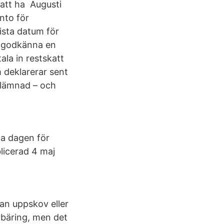
r att ha Augusti
nto för
ista datum för
t godkänna en
ala in restskatt
 deklarerar sent
nlämnad – och
a dagen för
licerad 4 maj
tan uppskov eller
rbäring, men det