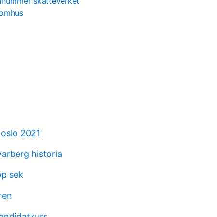
onnummer skatteverket
tomhus
oslo 2021
varberg historia
bp sek
ren
kandidatkurs