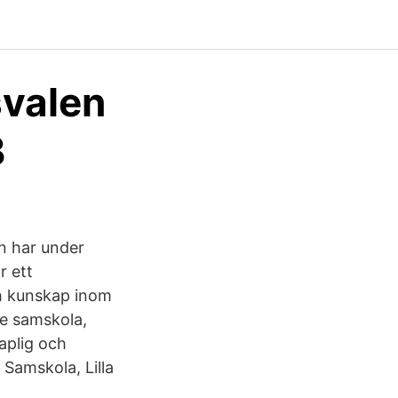
svalen
B
n har under
r ett
ch kunskap inom
re samskola,
aplig och
Samskola, Lilla