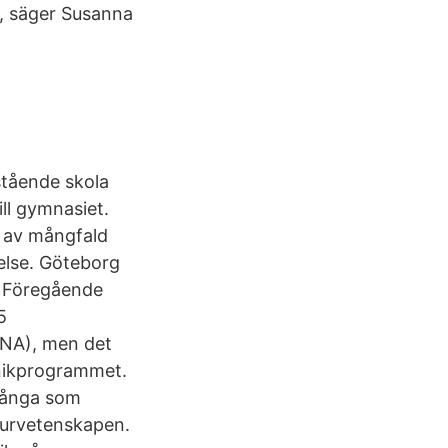
n, säger Susanna
stående skola
ill gymnasiet.
l av mångfald
else. Göteborg
a Föregående
5
(NA), men det
knikprogrammet.
 många som
aturvetenskapen.