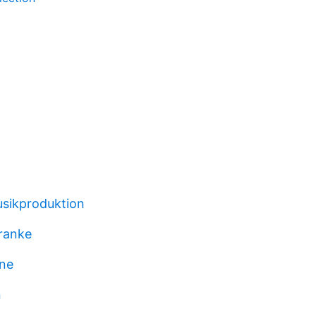
sikproduktion
franke
åne
n