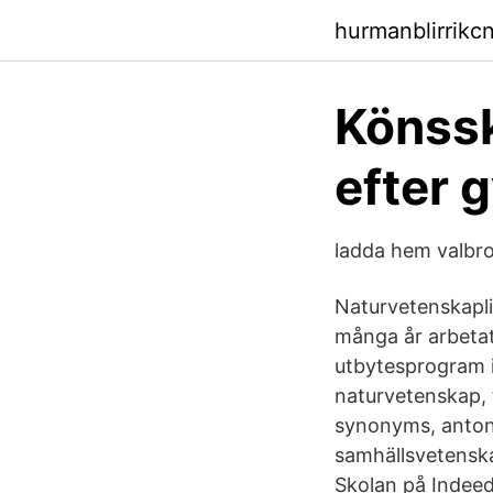
hurmanblirrikc
Könssk
efter 
ladda hem valbr
Naturvetenskapl
många år arbetat
utbytesprogram i
naturvetenskap, 
synonyms, antony
samhällsvetenska
Skolan på Indee