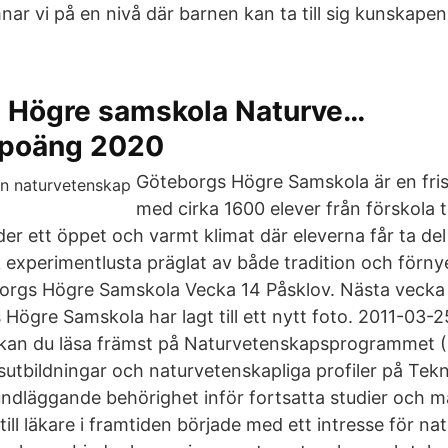
nar vi på en nivå där barnen kan ta till sig kunskape
 Högre samskola Naturve…
spoäng 2020
Göteborgs Högre Samskola är en fri
med cirka 1600 elever från förskola t
er ett öppet och varmt klimat där eleverna får ta de
experimentlusta präglat av både tradition och förny
borgs Högre Samskola Vecka 14 Påsklov. Nästa veck
Högre Samskola har lagt till ett nytt foto. 2011-03-2
kan du läsa främst på Naturvetenskapsprogrammet 
sutbildningar och naturvetenskapliga profiler på Te
undläggande behörighet inför fortsatta studier och
till läkare i framtiden började med ett intresse för n