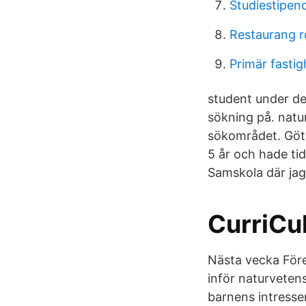
Studiestipend
Restaurang r
Primär fastig
student under de
sökning på. natur
sökområdet. Göte
5 år och hade ti
Samskola där ja
CurriCu
Nästa vecka Före
inför naturveten
barnens intresse