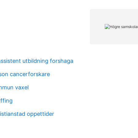
ssistent utbildning forshaga
sson cancerforskare
mmun vaxel
ffing
ristianstad oppettider