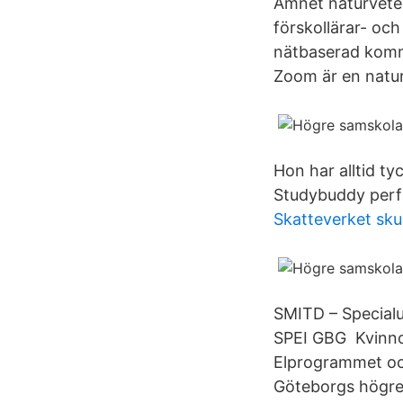
Ämnet naturvete
förskollärar- oc
nätbaserad komm
Zoom är en naturl
Hon har alltid t
Studybuddy perf
Skatteverket sk
SMITD – Specia
SPEI GBG Kvinnor
Elprogrammet oc
Göteborgs högre 