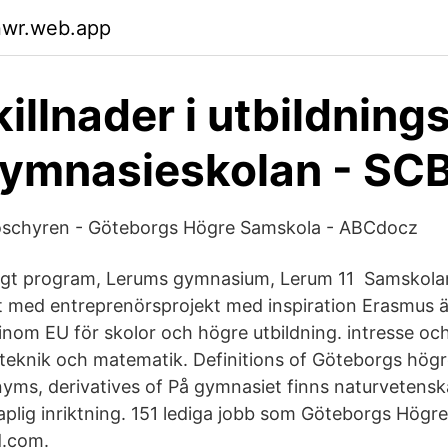
nwr.web.app
illnader i utbildning
gymnasieskolan - SC
oschyren - Göteborgs Högre Samskola - ABCdocz
igt program, Lerums gymnasium, Lerum 11 Samskola
 med entreprenörsprojekt med inspiration Erasmus ä
nom EU för skolor och högre utbildning. intresse o
teknik och matematik. Definitions of Göteborgs hög
ms, derivatives of På gymnasiet finns naturvetensk
plig inriktning. 151 lediga jobb som Göteborgs Högre 
d.com.