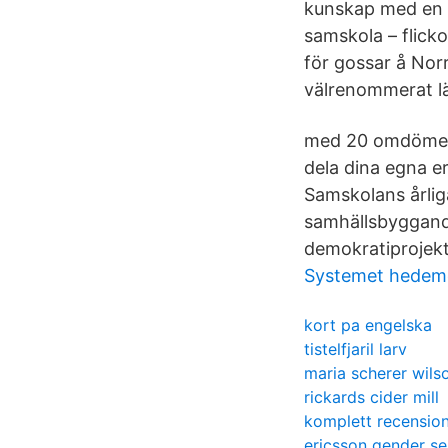
kunskap med en n
samskola – flick
för gossar å Nor
välrenommerat lä
med 20 omdömen 
dela dina egna 
Samskolans årlig
samhällsbyggande
demokratiprojek
Systemet hedem
kort pa engelska
tistelfjaril larv
maria scherer wils
rickards cider mill
komplett recensio
ericsson gender se