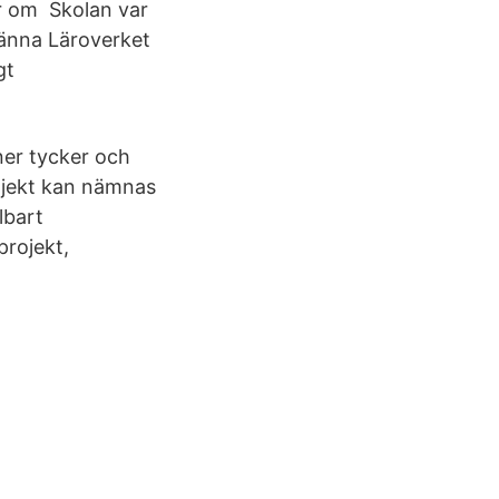
er om Skolan var
männa Läroverket
gt
er tycker och
ojekt kan nämnas
lbart
projekt,