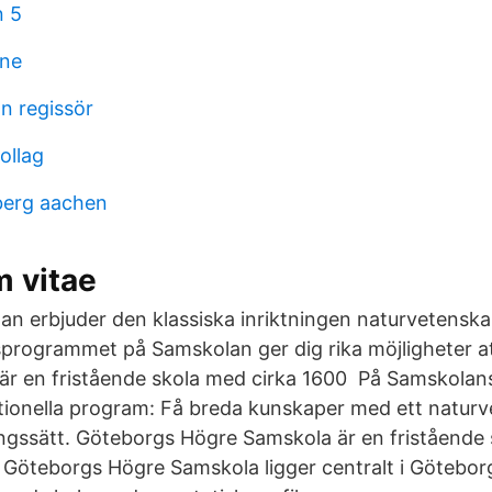
n 5
ine
n regissör
ollag
berg aachen
m vitae
n erbjuder den klassiska inriktningen naturvetensk
programmet på Samskolan ger dig rika möjligheter a
är en fristående skola med cirka 1600 På Samskola
nationella program: Få breda kunskaper med ett natur
ningssätt. Göteborgs Högre Samskola är en fristående
 Göteborgs Högre Samskola ligger centralt i Götebor