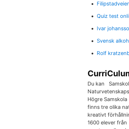
Filipstadveie
Quiz test onl
Ivar johansso
Svensk alkoh
Rolf kratzen
CurriCulu
Du kan Samskola
Naturvetenskaps
Högre Samskola 
finns tre olika 
kreativt förhåll
1600 elever från