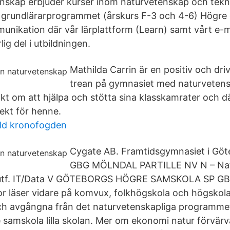
nskap erbjuder kurser inom naturvetenskap och tekn
h grundlärarprogrammet (årskurs F-3 och 4-6) Högre
unikation där vår lärplattform (Learn) samt vårt e
ig del i utbildningen.
Mathilda Carrin är en positiv och driv
trean på gymnasiet med naturvetensk
yckt om att hjälpa och stötta sina klasskamrater och 
ekt för henne.
uld kronofogden
Cygate AB. Framtidsgymnasiet i Göt
GBG MÖLNDAL PARTILLE NV N – Na
lutf. IT/Data V GÖTEBORGS HÖGRE SAMSKOLA SP 
 läser vidare på komvux, folkhögskola och högskola 
h avgångna från det naturvetenskapliga programme
samskola lilla skolan. Mer om ekonomi natur förvär