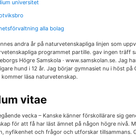
ium universitet
otviksbro
hetsförvaltning alla bolag
nnes andra år på naturvetenskapliga linjen som uppv
vetenskapliga programmet partille. gav ingen träff s
borgs Högre Samskola · www.samskolan.se. Jag har e
digare hund i 12 år. Jag börjar gymnasiet nu i höst p
g kommer läsa naturvetenskap.
lum vitae
gående vecka – Kanske känner förskollärare sig gener
skap för att få har läst ämnet på någon högre nivå. M
n, nyfikenhet och frågor och utforskar tillsammans.