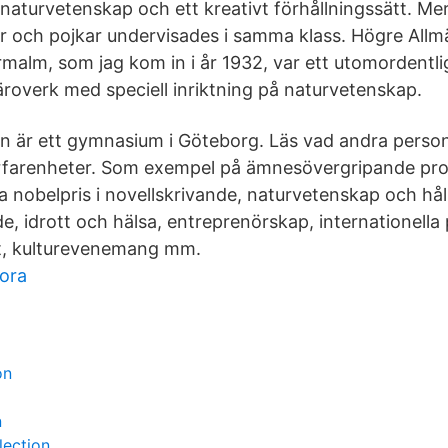
aturvetenskap och ett kreativt förhållningssätt. M
or och pojkar undervisades i samma klass. Högre All
rmalm, som jag kom in i år 1932, var ett utomordentli
roverk med speciell inriktning på naturvetenskap.
är ett gymnasium i Göteborg. Läs vad andra person
erfarenheter. Som exempel på ämnesövergripande pr
a nobelpris i novellskrivande, naturvetenskap och hål
, idrott och hälsa, entreprenörskap, internationella 
t, kulturevenemang mm.
ora
on
n
lection