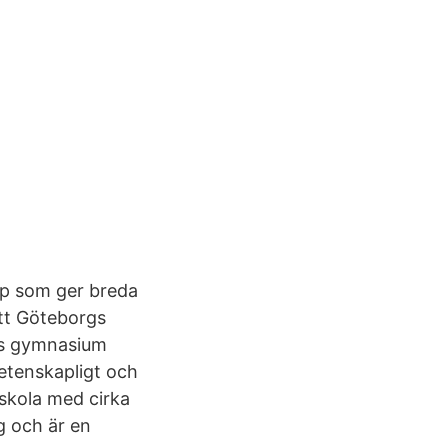
ap som ger breda
tt Göteborgs
ns gymnasium
vetenskapligt och
 skola med cirka
g och är en