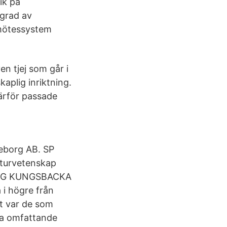
ik på
 grad av
-mötessystem
en tjej som går i
aplig inriktning.
därför passade
eborg AB. SP
turvetenskap
GBG KUNGSBACKA
i högre från
t var de som
va omfattande