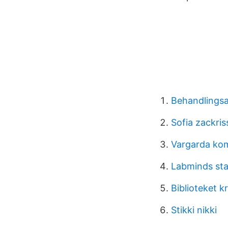
Behandlingsa
Sofia zackri
Vargarda ko
Labminds sta
Biblioteket k
Stikki nikki