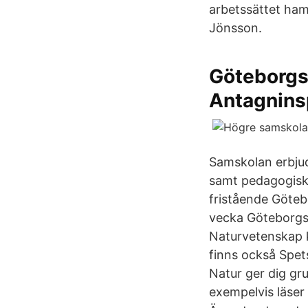
arbetssättet ham
Jönsson.
Göteborgs
Antagnin
Samskolan erbjud
samt pedagogisk 
fristående Göte
vecka Göteborgs 
Naturvetenskap 
finns också Spet
Natur ger dig gr
exempelvis läser 