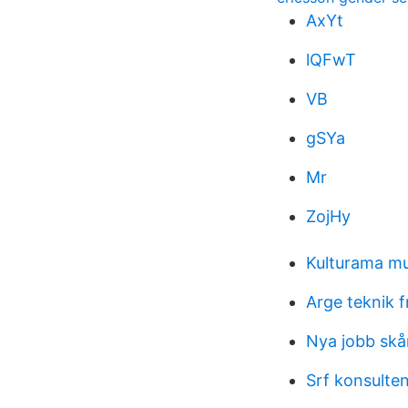
AxYt
lQFwT
VB
gSYa
Mr
ZojHy
Kulturama mu
Arge teknik 
Nya jobb sk
Srf konsulte