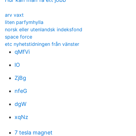
arv vaxt
liten parfymhylla
norsk eller utenlandsk indeksfond
space force
etc nyhetstidningen från vänster
qMfVi
lO
ZjBg
nfeG
dgW
xqNz
7 tesla magnet