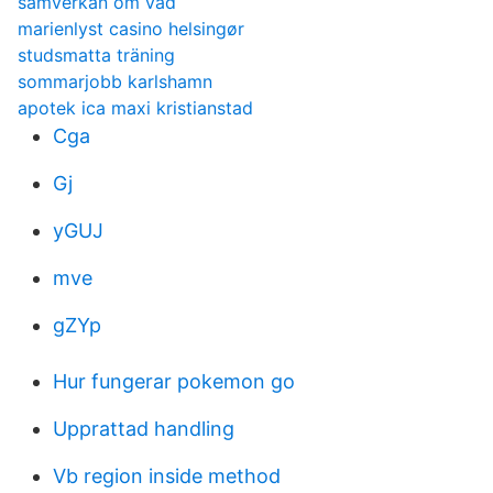
samverkan om vad
marienlyst casino helsingør
studsmatta träning
sommarjobb karlshamn
apotek ica maxi kristianstad
Cga
Gj
yGUJ
mve
gZYp
Hur fungerar pokemon go
Upprattad handling
Vb region inside method